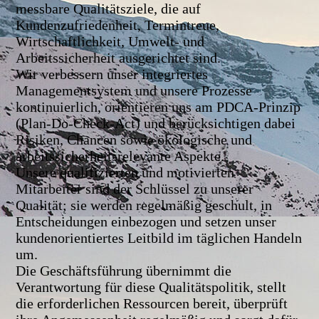
messbare Qualitätsziele, die auf
Kundenzufriedenheit, Termintreue,
Wirtschaftlichkeit, Umwelt- und
Arbeitssicherheit ausgerichtet sind.
Wir verbessern unser integriertes
Managementsystem und unsere Prozesse
kontinuierlich, orientieren uns am PDCA-Prinzip
(Plan-Do-Check-Act) und berücksichtigen dabei
Risiken, Chancen sowie ökologische und
arbeitssicherheitsrelevante Aspekte.
Unsere qualifizierten und motivierten
Mitarbeiter sind der Schlüssel zu unserer
Qualität; sie werden regelmäßig geschult, in
Entscheidungen einbezogen und setzen unser
kundenorientiertes Leitbild im täglichen Handeln
um.
Die Geschäftsführung übernimmt die
Verantwortung für diese Qualitätspolitik, stellt
die erforderlichen Ressourcen bereit, überprüft